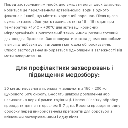
Перед застосуванням необхідно змішати вміст двох флаконів.
Робиться це переливанням артезіанської води з одного
флакона в інший, що містить корисний порошок. Після цього
суміш активно збовтують і залишають на 16 - 18 годин при
температурі +15°С - +30°С для активації корисних
мікроорганізмів. Приготований таким чином розчин готовий
для роздачі бджолам. Застосовувати можна двома способами:
у вигляді добавки до підгодівлі і методом обприскування.
Спосіб застосування вибирається бджолярем в залежності від
мети використання.
Для профілактики захворювань і
підвищення медозбору:
20 мл активованого препарату змішують з 150 - 200 мл
цукрового 50% сиропу. Вносять шляхом розпилення або
наливають в верхні рамки-годівниці. Навесні і влітку обробку
проводять двічі з інтервалом 5-7 днів. Восени проводять одну
обробку перед використанням препаратів для боротьби з
кліщовими захворюваннями і одну після.