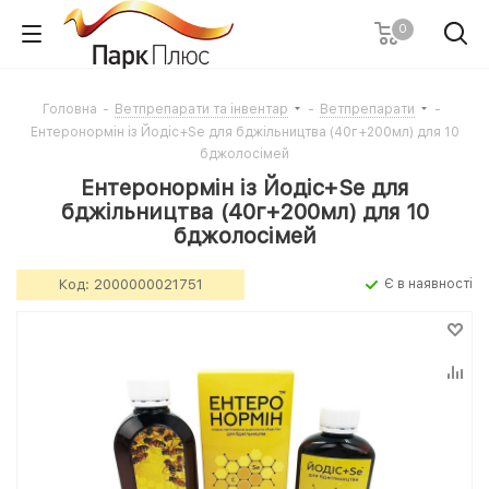
0
Головна
-
Ветпрепарати та інвентар
-
Ветпрепарати
-
Ентеронормін із Йодіс+Se для бджільництва (40г+200мл) для 10
бджолосімей
Ентеронормін із Йодіс+Se для
бджільництва (40г+200мл) для 10
бджолосімей
Код:
2000000021751
Є в наявності