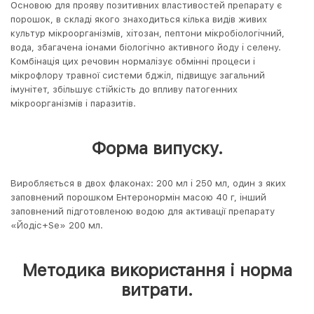
Основою для прояву позитивних властивостей препарату є
порошок, в складі якого знаходиться кілька видів живих
культур мікроорганізмів, хітозан, пептони мікробіологічний,
вода, збагачена іонами біологічно активного йоду і селену.
Комбінація цих речовин нормалізує обмінні процеси і
мікрофлору травної системи бджіл, підвищує загальний
імунітет, збільшує стійкість до впливу патогенних
мікроорганізмів і паразитів.
Форма випуску.
Виробляється в двох флаконах: 200 мл і 250 мл, один з яких
заповнений порошком Ентеронормін масою 40 г, інший
заповнений підготовленою водою для активації препарату
«Йодіс+Se» 200 мл.
Методика використання і норма
витрати.