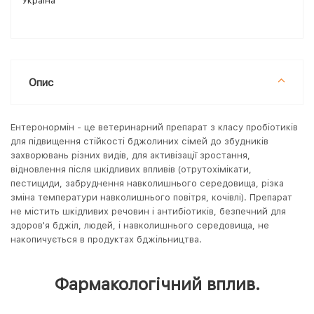
Україна
Опис
Ентеронормін - це ветеринарний препарат з класу пробіотиків
для підвищення стійкості бджолиних сімей до збудників
захворювань різних видів, для активізації зростання,
відновлення після шкідливих впливів (отрутохімікати,
пестициди, забруднення навколишнього середовища, різка
зміна температури навколишнього повітря, кочівлі). Препарат
не містить шкідливих речовин і антибіотиків, безпечний для
здоров'я бджіл, людей, і навколишнього середовища, не
накопичується в продуктах бджільництва.
Фармакологічний вплив.