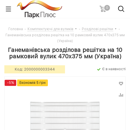
0
Головна
-
Комплектуючі для вуликів
-
Розділові решітки
-
Ганеманівська розділова решітка на 10 рамковий вулик 470х375 мм
(Україна)
Ганеманівська розділова решітка на 10
рамковий вулик 470х375 мм (Україна)
Код:
2000000003344
Є в наявності
-
5
%
Економія
5
грн