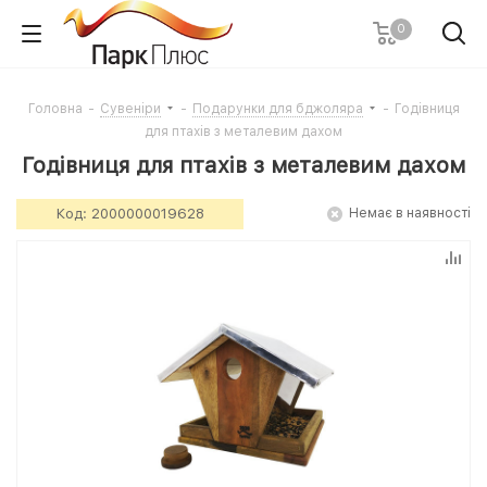
0
Головна
-
Cувеніри
-
Подарунки для бджоляра
-
Годівниця
для птахів з металевим дахом
Годівниця для птахів з металевим дахом
Код:
2000000019628
Немає в наявності