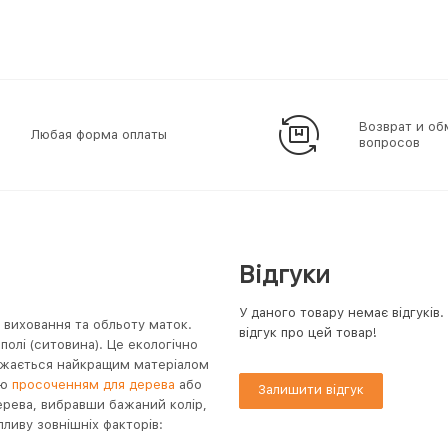
Возврат и об
Любая форма оплаты
вопросов
Відгуки
У даного товару немає відгуків
виховання та обльоту маток.
відгук про цей товар!
олі (ситовина). Це екологічно
вважається найкращим матеріалом
ню
просоченням для дерева
або
Залишити відгук
рева, вибравши бажаний колір,
пливу зовнішніх факторів: