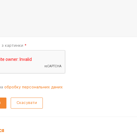
т з картинки
*
на
обробку персональних даних
Скасувати
ся