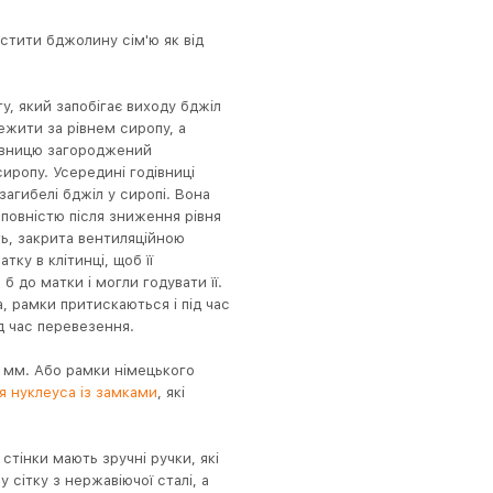
тити бджолину сім'ю як від
у, який запобігає виходу бджіл
ежити за рівнем сиропу, а
дівницю загороджений
иропу. Усередині годівниці
агибелі бджіл у сиропі. Вона
повністю після зниження рівня
ть, закрита вентиляційною
тку в клітинці, щоб її
 до матки і могли годувати її.
, рамки притискаються і під час
ід час перевезення.
 мм. Або рамки німецького
я нуклеуса із замками
, які
тінки мають зручні ручки, які
сітку з нержавіючої сталі, а