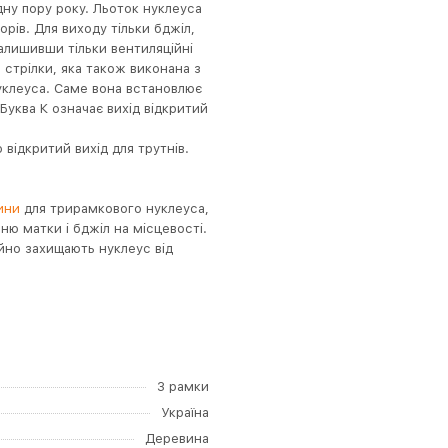
дну пору року. Льоток нуклеуса
рів. Для виходу тільки бджіл,
залишивши тільки вентиляційні
стрілки, яка також виконана з
нуклеуса. Саме вона встановлює
Буква К означає вихід відкритий
 відкритий вихід для трутнів.
ини
для трирамкового нуклеуса,
ню матки і бджіл на місцевості.
ійно захищають нуклеус від
3 рамки
Україна
Деревина