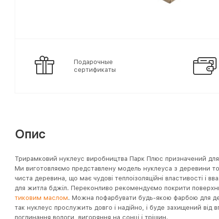
Подарочные
сертификаты
Опис
Трирамковий нуклеус виробництва Парк Плюс призначений для 
Ми виготовляємо представлену модель нуклеуса з деревини топ
чиста деревина, що має чудові теплоізоляційні властивості і 
для житла бджіл. Переконливо рекомендуємо покрити поверх
тиковим маслом
. Можна пофарбувати будь-якою фарбою для де
так нуклеус прослужить довго і надійно, і буде захищений від в
поглинання вологи, вигоряння на сонці і тріщин.