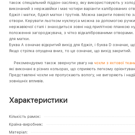
також спеціальний піддон-заслінку, яку використовують у холо
виконаний з нержавійки і має чотири варіанти каліброваних отво
бджіл і матки, бджіл матки і трутнів. Можна закрити повністю 
отвори. Керувати льотком нуклеуса можна за допомогою ручки 
нержавіючої сталі і знаходиться зовні над прилітною планкою 
положення загороджувача, з чітко відкаліброваними отворами. 
для матки.
Буква А означає відкритий вихід для бджіл, і буква D означає, що
Якщо стрілка опущена вниз, то це означає, що вихід закритий.
Рекомендуємо також звернути увагу на
чохли з яхтової ткан
які виконані в різних кольорах, що сприяють легкому орієнтуван
Представлені чохли не пропускають вологу, не вигоряють і над
зовнішніх впливів.
Характеристики
Кількість рамок
Країна-виробник
Матеріал