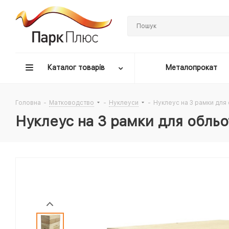
Каталог товарів
Металопрокат
Головна
-
Матководство
-
Нуклеуси
-
Нуклеус на 3 рамки для
Нуклеус на 3 рамки для обль