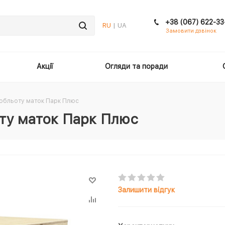
+38 (067) 622-33
RU
| UA
Замовити дзвінок
Акції
Огляди та поради
 обльоту маток Парк Плюс
оту маток Парк Плюс
Залишити відгук