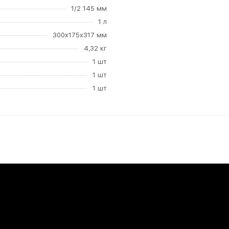
1/2 145 мм
1 л
300x175x317 мм
4,32 кг
1 шт
1 шт
1 шт