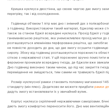
Кришка нуклеуса двостінна, що своєю чергою дає змогу захис
перегріву, так і від охолодження.
Годівниця об'ємом 1 літр має дно і знімний дах з полікарбонат
з годівниці. Використовуючи такий матеріал, бджоляр може ст
також за станом бджіл всередині нуклеуса. Прохід бджіл у го
ганеманівською решіткою, яка унеможливлює прохід матки до с
розташовується алюмінієва перфорована решітка, що запобігає з
не повністю доходить до дна, що дає змогу осушити годівницю 
сиропу. Збоку від годівниці розташовується порожниста облас
сіткою з нержавіючої сталі. У цій порожнині зручно помістити ма
феромони проникали всередину гнізда, де бджоли вже звикали б
Дно годівниці виконано таким чином, що під час закриття гнізда
переміщення не зміщуються, тим самим не травмують бджіл п
Розмір нуклеусної рамки становить половину магазинної 145
стандарту (мін плюс). Додатково ви можете придбати
рамки дл
дадуть змогу встановлювати їх у звичайний вулик.
Корпус нуклеуса скріплений нержавіючими саморізами. Бічні с
дають змогу комфортно переносити його. Дно має вентиляційну 