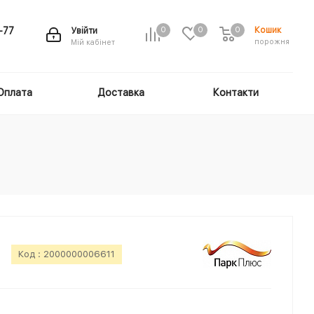
Кошик
-77
Увійти
0
0
0
порожня
Мій кабінет
Оплата
Доставка
Контакти
Код :
2000000006611