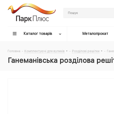
Каталог товарів
Металопрокат
Головна
-
Комплектуючі для вуликів
-
Розділові решітки
-
Гане
Ганеманівська розділова реші