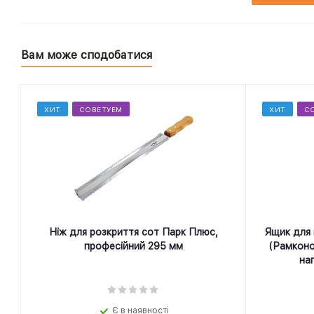
Вам може сподобатися
ХИТ
СОВЕТУЕМ
ХИТ
С
Ніж для розкриття сот Парк Плюс,
Ящик для 
професійний 295 мм
(Рамконо
на
Є в наявності