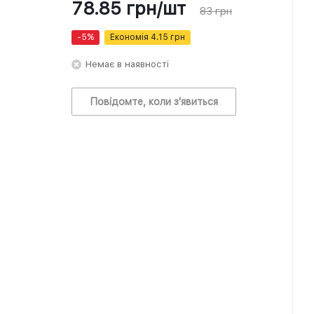
78.85
грн
/шт
83
грн
-
5
%
Економія
4.15
грн
Немає в наявності
Повідомте, коли з'явиться