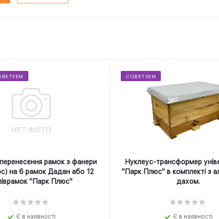
ОВЕТУЕМ
СОВЕТУЕМ
перенесення рамок з фанери
Нуклеус-трансформер унів
с) на 6 рамок Дадан або 12
"Парк Плюс" в комплекті з а
піврамок "Парк Плюс"
дахом.
Є в наявності
Є в наявності