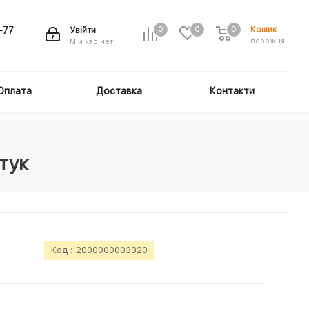
Кошик
-77
Увійти
0
0
0
порожня
Мій кабінет
Оплата
Доставка
Контакти
тук
Код :
2000000003320