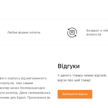
Возврат и об
Любая форма оплаты
вопросов
Відгуки
У даного товару немає відгуків
вого корпусу від магазинного.
відгук про цей товар!
 корпусів, тим самим
бджоляр може безперешкодно
ути розплід. Дана ганеманівська
Залишити відгук
сичним для бджіл. Призначена як