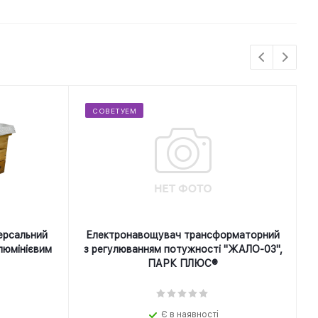
СОВЕТУЕМ
ерсальний
Електронавощувач трансформаторний
люмінієвим
з регулюванням потужності "ЖАЛО-03",
ПАРК ПЛЮС®
Є в наявності