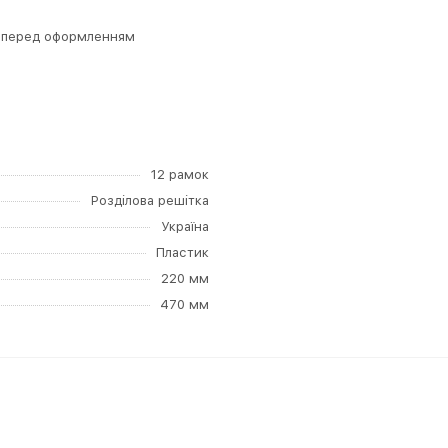
а перед оформленням
12 рамок
Розділова решітка
Україна
Пластик
220 мм
470 мм