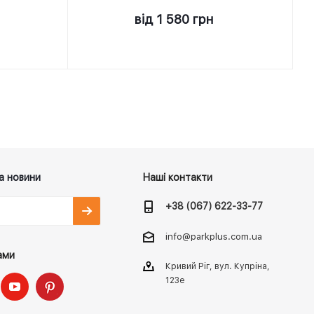
від
1 580 грн
а новини
Наші контакти
+38 (067) 622-33-77
info@parkplus.com.ua
ами
Кривий Ріг, вул. Купріна,
123е