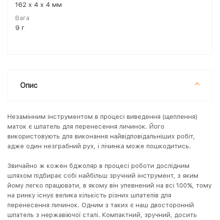
162 x 4 x 4 мм
Вага
9 г
Опис
Незамінним інструментом в процесі виведення (щеплення)
маток є шпатель для перенесення личинок. Його
використовують для виконання найвідповідальніших робіт,
адже один незграбний рух, і лічинка може пошкодитись.
Звичайно ж кожен бджоляр в процесі роботи дослідним
шляхом підбирає собі найбільш зручний інструмент, з яким
йому легко працювати, в якому він упевнений на всі 100%, тому
на ринку існує велика кількість різних шпателів для
перенесення личинок. Одним з таких є наш двосторонній
шпатель з нержавіючої сталі. Компактний, зручний, досить