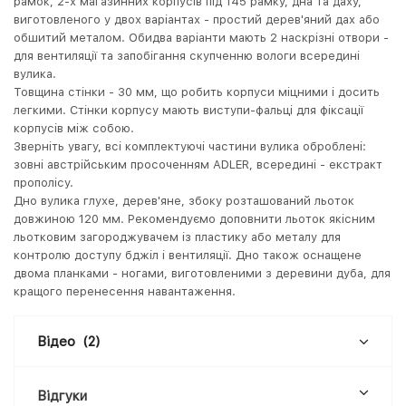
рамок, 2-х магазинних корпусів під 145 рамку, дна та даху,
виготовленого у двох варіантах - простий дерев'яний дах або
обшитий металом. Обидва варіанти мають 2 наскрізні отвори -
для вентиляції та запобігання скупченню вологи всередині
вулика.
Товщина стінки - 30 мм, що робить корпуси міцними і досить
легкими. Стінки корпусу мають виступи-фальці для фіксації
корпусів між собою.
Зверніть увагу, всі комплектуючі частини вулика оброблені:
зовні австрійським просоченням ADLER, всередині - екстракт
прополісу.
Дно вулика глухе, дерев'яне, збоку розташований льоток
довжиною 120 мм. Рекомендуємо доповнити льоток якісним
льотковим загороджувачем із пластику або металу для
контролю доступу бджіл і вентиляції. Дно також оснащене
двома планками - ногами, виготовленими з деревини дуба, для
кращого перенесення навантаження.
Відео
(2)
Відгуки