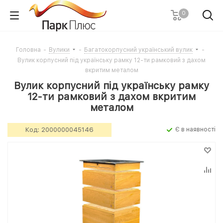
0
Головна
-
Вулики
-
Багатокорпусний український вулик
-
Вулик корпусний під українську рамку 12-ти рамковий з дахом
вкритим металом
Вулик корпусний під українську рамку
12-ти рамковий з дахом вкритим
металом
Код:
2000000045146
Є в наявності